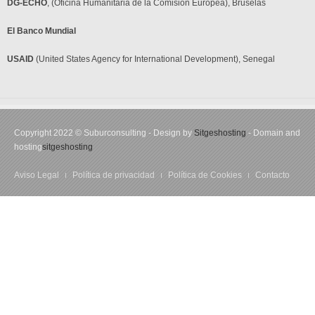
DG-ECHO
, (Oficina Humanitaria de la Comisión Europea), Bruselas
El Banco Mundial
USAID
(United States Agency for International Development), Senegal
Copyright 2022 © Suburconsulting - Design by
Sitgeshosting
- Domain and
hosting
sitgeshosting
Aviso Legal
Política de privacidad
Política de Cookies
Contacto